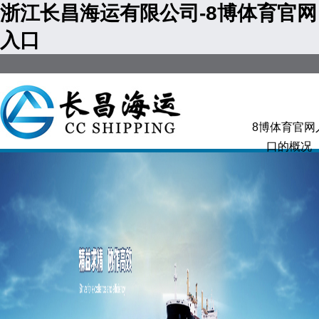
浙江长昌海运有限公司-8博体育官网
入口
8博体育官网
口的概况