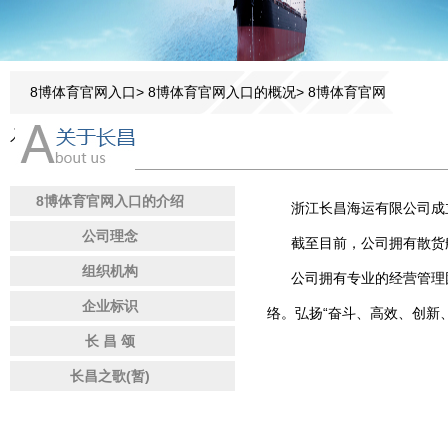
8博体育官网入口
>
8博体育官网入口的概况
>
8博体育官网
入口的介绍
8博体育官网入口的介绍
浙江长昌海运有限公司成立于
公司理念
截至目前，公司拥有散货船、
组织机构
公司拥有专业的经营管理团
企业标识
络。弘扬“奋斗、高效、创新
长 昌 颂
长昌之歌(暂)