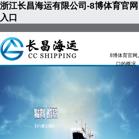
浙江长昌海运有限公司-8博体育官网
入口
8博体育官网
口的概况