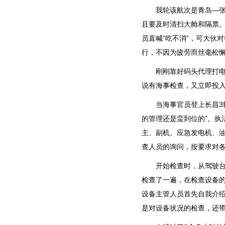
我轮该航次是青岛—
且要及时清扫大舱和隔票
员直喊“吃不消”，可大伙
行，不因为疲劳而丝毫松
刚刚靠好码头代理打
说有海事检查，又立即投
当海事官员登上长昌3
的管理还是蛮到位的”。执
主、副机、应急发电机、
查人员的询问，按要求对
开始检查时，从驾驶
检查了一遍，在检查设备
设备主管人员首先自我介
是对设备状况的检查，还