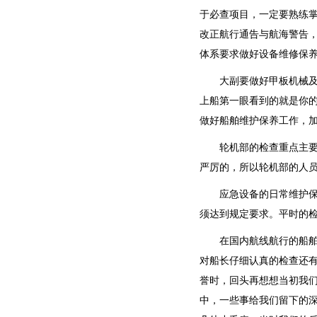
于必查项目，一定要熟练
改正航行通告与航海警告
体系要求做好设备维修保
大副要做好甲板机械
上船第一眼看到的就是你
做好船舶维护保养工作，
轮机部的检查重点主
严厉的，所以轮机部的人
应急设备的日常维护
须达到规定要求。平时的
在国内航线航行的船
对船长仔细认真的检查还
誉时，回头再想想当初我
中，一些事给我们留下的