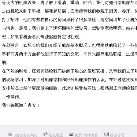
等庞大的机舱设备，再了解了滑油、重油、轻油，我们对如何给船舶加
走出机舱来到了甲板一层和起居层，庄老师带我们参观了厨房、餐厅、
打了招呼，他们有些在自己的房间里种了很多绿植，给空间增加了生机
与情趣。最后，我们踏上了满怀期待的驾驶层。驾驶室宽敞明亮，站在
想，如果有机会看到驾驶起航肯定很壮观。
在驾驶台，狄船长给我们介绍了船舶基本概况，也很幽默的聊起了一些
事和商务两个方面和他进行了简短的交流，平日只能靠电话联络，远没
朗。
在下船的时候，庄老师还给我们讲解了船员的值班安排，又带我们去了
的现场学习，加深了对船舶结构和部分船舶操作的认识。在经过这次实
安排船员上船时更应做的细致。此次访船受益匪浅，很感谢庄老师给我
工作操作。
我们都愿海广舟安！
站点地图
联系8博体育官
后台管理
8博体育官网入