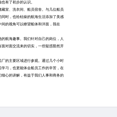
油也有了初步的认识。
储藏室、洗衣间、船员宿舍。与几位船员
的同时，也给枯燥的航海生活添加了美感
中间的视角可以瞭望船体和洋面，我在
他的航海趣事。我们针对自己的岗位，人
有面对面交流来的切实，一些疑惑豁然开
船厂的主要区域进行参观。通过几个小时
船学习，也更能体会船员工作的辛苦，在
们细心的讲解，有益于我们人事和商务的