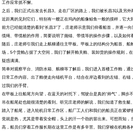
工作应常抓不懈。
之后，我们正式出发去长昌3。走在厂区的路上，我们被长昌3以及另外
近距离的见到它们，特别有一艘正在坞内的船像鲸鱼一般的摸样，它大
前方已经能清楚的看到“长昌3”了，庄老师示意我们仰看船首，并逐一
缆绳、带缆桩的作用，简要说明了抛锚、带缆等的操作步骤，以及如何
随后，庄老师引我们走上舷梯通往主甲板。甲板上的结构分为船首、船舱
场，5个货舱占据了大空间，我们了解开舱关舱、装卸货的操作规则，
疑惑满满。
简单对观察平台、消防水箱、舷梯等了解后，我们进入首楼工作舱，通
日常工作内容。出了舱便走向锚机平台，结合在岸边看到的左锚、右锚
过我们的手臂。
在甲板上往船尾方向望，在蓝天的衬托下，驾驶台是真的“帅气”，脚步
吊在船尾处也能很清楚的看到。听完庄老师的解说，我们知道了救生艇
踏入了船尾，进入轮机日常工作区，船厂工人们和我们的船员正在紧锣
觉就是热，尤其是带着安全帽，头上的汗一个劲的冒出来。可想而知，
高，船员们穿着工作服长期在这里工作是有多辛苦。我们穿梭在机舱各