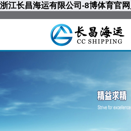
浙江长昌海运有限公司-8博体育官