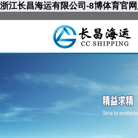
浙江长昌海运有限公司-8博体育官