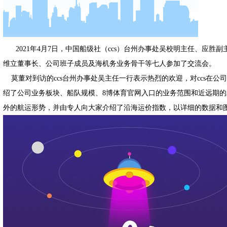
2021
年
4
月
7
日，中国船级社（
ccs
）台州办事处吴校明主任、应胜副
维立董事长、公司班子成员及海机务业务骨干等七人参加了交流会。
莫董对到访的
ccs
台州办事处吴主任一行表示热烈的欢迎，对
ccs
在公司
绍了公司业务板块、船队规模、8博体育官网入口的业务范围和近远期
外的航运形势，并由专人向大家介绍了沿海运价指数，以详细的数据和