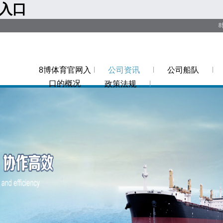
网入口
8博体育官网入
|
公司资讯
|
公司船队
|
口的概况
政策法规
|