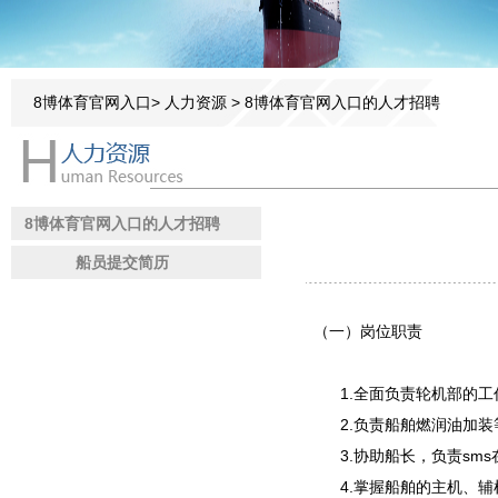
8博体育官网入口
>
人力资源
>
8博体育官网入口的人才招聘
8博体育官网入口的人才招聘
船员提交简历
（一）岗位职责
1.全面负责轮机部的工
2.负责船舶燃润油加装
3.协助船长，负责sms
4.掌握船舶的主机、辅