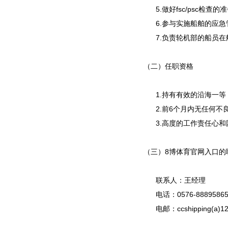
5.做好fsc/psc检查的
6.参与实施船舶的应急
7.负责轮机部的船员在
（二）任职资格
1.持有有效的沿海一等
2.前6个月内无任何不
3.高度的工作责任心和
（三）8博体育官网入口的
联系人：王经理
电话：0576-8889586
电邮：ccshipping(a)12