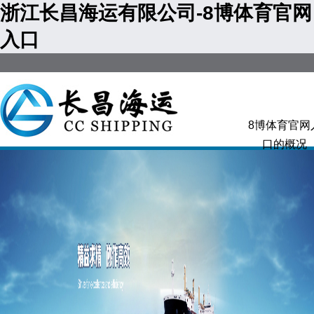
浙江长昌海运有限公司-8博体育官网
入口
8博体育官网
口的概况