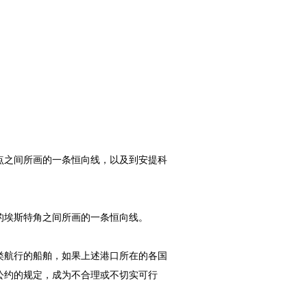
点之间所画的一条恒向线，以及到安提科
的埃斯特角之间所画的一条恒向线。
类航行的船舶，如果上述港口所在的各国
公约的规定，成为不合理或不切实可行