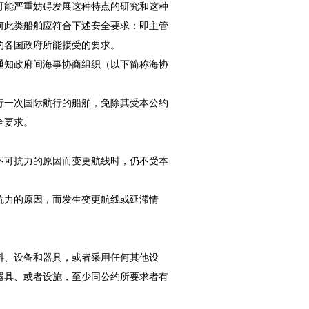
可能严重妨碍发展这种特点的研究和这种
何此类船舶应符合下述安全要求：即主管
的各国政府所能接受的要求。
通知政府间海事协商组织（以下简称海协
行一次国际航行的船舶，免除其受本公约
全要求。
不可抗力的原因而变更航线时，仍不受本
抗力的原因，而发生变更航线或延滞情
料、设备和器具，或者采用任何其他设
器具、或者设施，至少同公约所要求者有