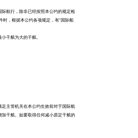
国际航行，除非已经按照本公约的规定检
件时，根据本公约各项规定，有“国际船
最小干舷为大的干舷。
满足主管机关在本公约生效前对于国际航
增加干舷。如要取得任何减小原定干舷的