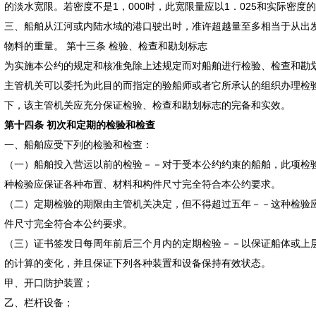
的淡水宽限。若密度不是1，000时，此宽限量应以1．025和实际密度
三、船舶从江河或内陆水域的港口驶出时，准许超越量至多相当于从出
物料的重量。 第十三条 检验、检查和勘划标志
为实施本公约的规定和核准免除上述规定而对船舶进行检验、检查和勘
主管机关可以委托为此目的而指定的验船师或者它所承认的组织办理检
下，该主管机关应充分保证检验、检查和勘划标志的完备和实效。
第十四条 初次和定期的检验和检查
一、船舶应受下列的检验和检查：
（一）船舶投入营运以前的检验－－对于受本公约约束的船舶，此项检
种检验应保证各种布置、材料和构件尺寸完全符合本公约要求。
（二）定期检验的期限由主管机关决定，但不得超过五年－－这种检验
件尺寸完全符合本公约要求。
（三）证书签发日每周年前后三个月内的定期检验－－以保证船体或上
的计算的变化，并且保证下列各种装置和设备保持有效状态。
甲、开口防护装置；
乙、栏杆设备；