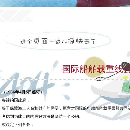
国际船舶载重线
（1966年4月5日签订）
各缔约国政府，
鉴于保障海上人命和财产的需要，愿意对国际航行船舶的载重限额共同
考虑到为此目的的最好方法是缔结一个公约。
兹议定下列各条：