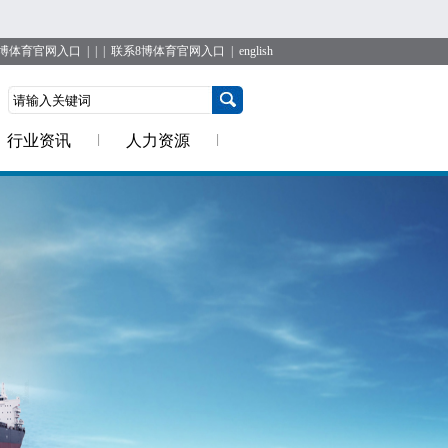
8博体育官网入口
|
|
|
联系8博体育官网入口
|
english
行业资讯
|
人力资源
|