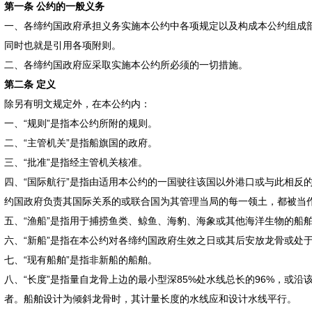
第一条 公约的一般义务
一、各缔约国政府承担义务实施本公约中各项规定以及构成本公约组成
同时也就是引用各项附则。
二、各缔约国政府应采取实施本公约所必须的一切措施。
第二条 定义
除另有明文规定外，在本公约内：
一、“规则”是指本公约所附的规则。
二、“主管机关”是指船旗国的政府。
三、“批准”是指经主管机关核准。
四、“国际航行”是指由适用本公约的一国驶往该国以外港口或与此相反
约国政府负责其国际关系的或联合国为其管理当局的每一领土，都被当
五、“渔船”是指用于捕捞鱼类、鲸鱼、海豹、海象或其他海洋生物的船
六、“新船”是指在本公约对各缔约国政府生效之日或其后安放龙骨或处
七、“现有船舶”是指非新船的船舶。
八、“长度”是指量自龙骨上边的最小型深85%处水线总长的96%，或
者。船舶设计为倾斜龙骨时，其计量长度的水线应和设计水线平行。