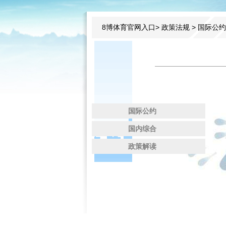
8博体育官网入口
>
政策法规
>
国际公约
国际公约
国内综合
政策解读