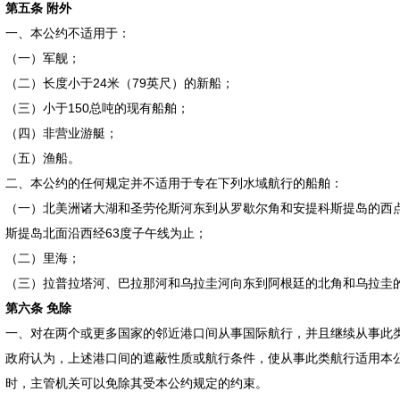
第五条 附外
一、本公约不适用于：
（一）军舰；
（二）长度小于24米（79英尺）的新船；
（三）小于150总吨的现有船舶；
（四）非营业游艇；
（五）渔船。
二、本公约的任何规定并不适用于专在下列水域航行的船舶：
（一）北美洲诸大湖和圣劳伦斯河东到从罗歇尔角和安提科斯提岛的西
斯提岛北面沿西经63度子午线为止；
（二）里海；
（三）拉普拉塔河、巴拉那河和乌拉圭河向东到阿根廷的北角和乌拉圭
第六条 免除
一、对在两个或更多国家的邻近港口间从事国际航行，并且继续从事此
政府认为，上述港口间的遮蔽性质或航行条件，使从事此类航行适用本
时，主管机关可以免除其受本公约规定的约束。