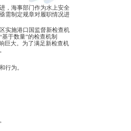
进，海事部门作为水上安全
亟需制定规章对履职情况进
地区实施港口国监督新检查机
“基于数量”的检查机制
影响巨大。为了满足新检查机
。
和行为。
。