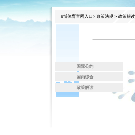
8博体育官网入口
>
政策法规
>
政策解读
国际公约
国内综合
政策解读