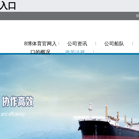
网入口
8博体育官网入
|
公司资讯
|
公司船队
|
口的概况
政策法规
|