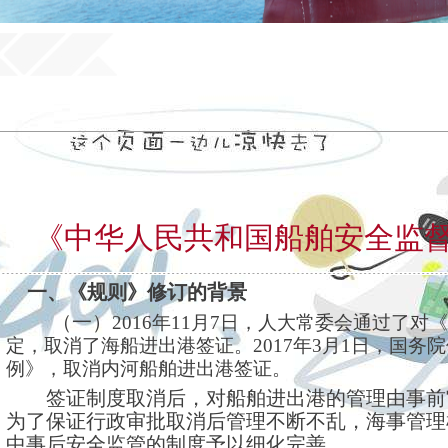
《中华人民共和国船舶安全监
一、《规则》修订的背景
（一）
2016年11月7日，人大常委会通过了
定，取消了海船进出港签证。2017年3月1日，国务
例》，取消内河船舶进出港签证。
签证制度取消后，对船舶进出港的管理由事前
为了保证行政审批取消后管理不断不乱，海事管理
中事后安全监管的制度予以细化完善。