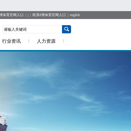
8博体育官网入口
|
|
|
联系8博体育官网入口
|
english
行业资讯
|
人力资源
|