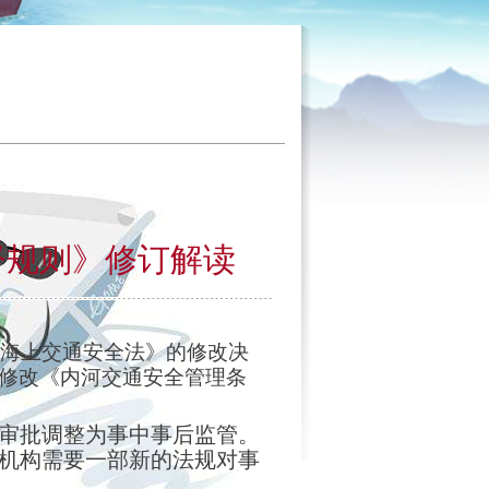
督规则》修订解读
对《海上交通安全法》的修改决
院修改《内河交通安全管理条
审批调整为事中事后监管。
机构需要一部新的法规对事