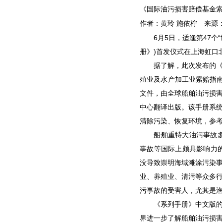
《国际油污损害赔偿基金
作者：黄玲 施依柠
来源
6月5日，适逢第47个“
册》)首发仪式在上海虹口
据了解，此次发布的《系
殖业及水产加工业索赔指
文件，由全球船舶油污损
中心翻译出版。该手册系
清除污染、恢复环境，参考
船舶重特大油污事故多涉及
事故等国际上颇具影响力的
没导致崇明海域滩涂污染
业、养殖业、清污等众多
污事故的受害人，尤其是
《系列手册》中文版的问
界进一步了解船舶油污损